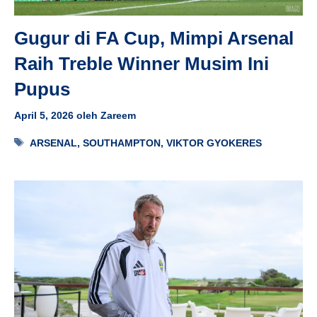
Gugur di FA Cup, Mimpi Arsenal
Raih Treble Winner Musim Ini
Pupus
April 5, 2026
oleh
Zareem
Tag
ARSENAL
,
SOUTHAMPTON
,
VIKTOR GYOKERES