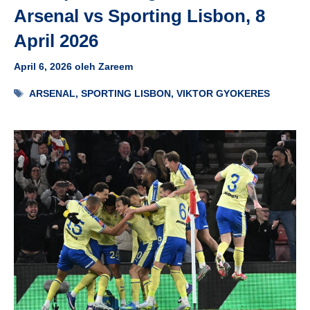
Arsenal vs Sporting Lisbon, 8
April 2026
April 6, 2026
oleh
Zareem
Tag
ARSENAL
,
SPORTING LISBON
,
VIKTOR GYOKERES