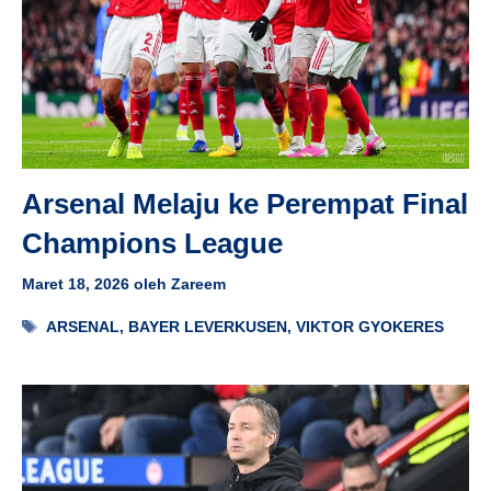
Arsenal Melaju ke Perempat Final
Champions League
Maret 18, 2026
oleh
Zareem
Tag
ARSENAL
,
BAYER LEVERKUSEN
,
VIKTOR GYOKERES