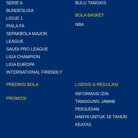
SERIE A
BULU TANGKIS
BUNDESLIGA
BOLA BASKET
LIGUE 1
NBA
PIALA FA
SEPAKBOLA MAJOR
LEAGUE
SAUDI PRO LEAGUE
LIGA CHAMPION
LIGA EUROPA
INTERNATIONAL FRIENDLY
PREDIKSI BOLA
LISENSI & REGULASI
INFORMASI IZIN
PROMOSI
TANGGUNG JAWAB
PERJUDIAN
HANYA UNTUK 18 TAHUN
KEATAS