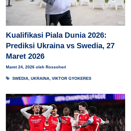
Kualifikasi Piala Dunia 2026:
Prediksi Ukraina vs Swedia, 27
Maret 2026
Maret 24, 2026
oleh
Rossoheri
Tag
SWEDIA
,
UKRAINA
,
VIKTOR GYOKERES