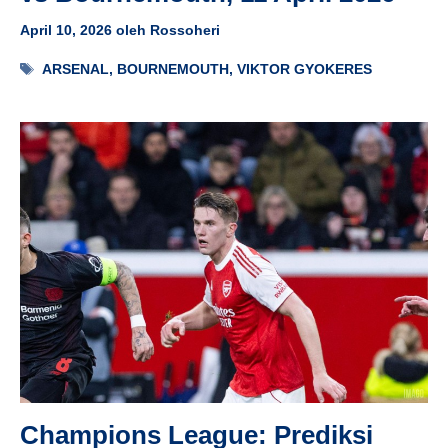
April 10, 2026
oleh
Rossoheri
Tag
ARSENAL
,
BOURNEMOUTH
,
VIKTOR GYOKERES
Champions League: Prediksi