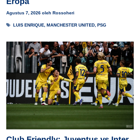
Eropa
Agustus 7, 2026
oleh
Rossoheri
Tag
LUIS ENRIQUE
,
MANCHESTER UNITED
,
PSG
Club Friendly: Juventus vs Inter