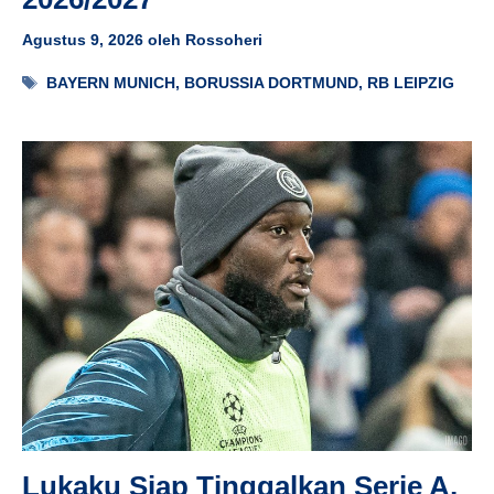
Agustus 9, 2026
oleh
Rossoheri
Tag
BAYERN MUNICH
,
BORUSSIA DORTMUND
,
RB LEIPZIG
Lukaku Siap Tinggalkan Serie A,