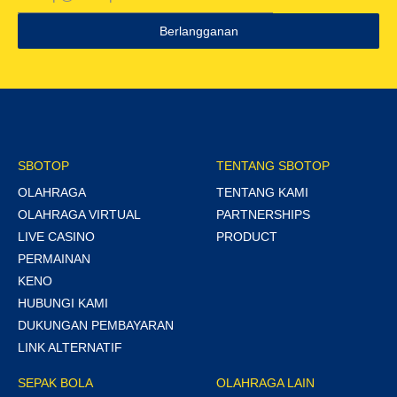
Berlangganan
SBOTOP
TENTANG SBOTOP
OLAHRAGA
TENTANG KAMI
OLAHRAGA VIRTUAL
PARTNERSHIPS
LIVE CASINO
PRODUCT
PERMAINAN
KENO
HUBUNGI KAMI
DUKUNGAN PEMBAYARAN
LINK ALTERNATIF
SEPAK BOLA
OLAHRAGA LAIN