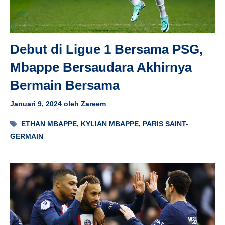
Debut di Ligue 1 Bersama PSG,
Mbappe Bersaudara Akhirnya
Bermain Bersama
Januari 9, 2024
oleh
Zareem
Tag
ETHAN MBAPPE
,
KYLIAN MBAPPE
,
PARIS SAINT-
GERMAIN