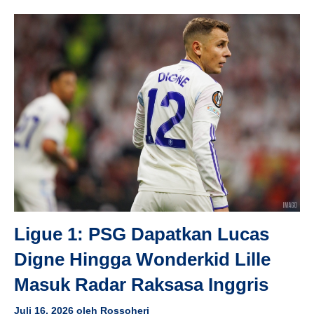
Ligue 1: PSG Dapatkan Lucas
Digne Hingga Wonderkid Lille
Masuk Radar Raksasa Inggris
Juli 16, 2026
oleh
Rossoheri