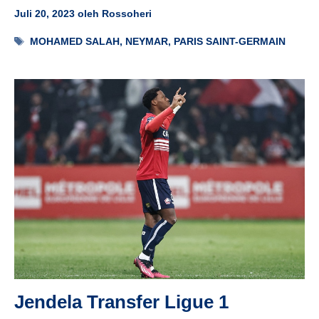
Juli 20, 2023
oleh
Rossoheri
Tag
MOHAMED SALAH
,
NEYMAR
,
PARIS SAINT-GERMAIN
Jendela Transfer Ligue 1