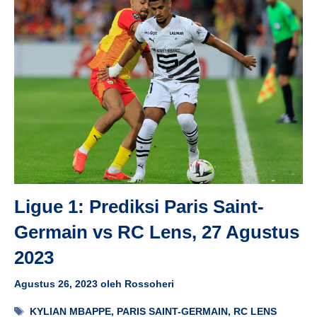
Ligue 1: Prediksi Paris Saint-
Germain vs RC Lens, 27 Agustus
2023
Agustus 26, 2023
oleh
Rossoheri
Tag
KYLIAN MBAPPE
,
PARIS SAINT-GERMAIN
,
RC LENS