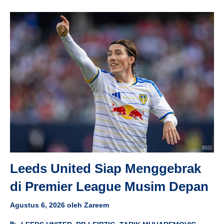
Leeds United Siap Menggebrak
di Premier League Musim Depan
Agustus 6, 2026
oleh
Zareem
Tag