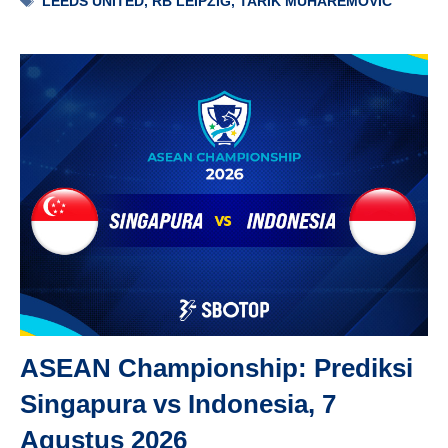
LEEDS UNITED
,
RB LEIPZIG
,
TARIK MUHAREMOVIC
ASEAN Championship: Prediksi
Singapura vs Indonesia, 7
Agustus 2026