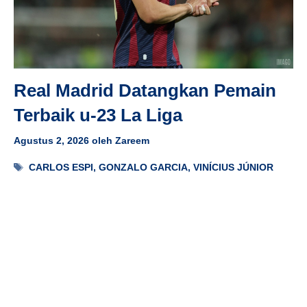
Real Madrid Datangkan Pemain
Terbaik u-23 La Liga
Agustus 2, 2026
oleh
Zareem
Tag
CARLOS ESPI
,
GONZALO GARCIA
,
VINÍCIUS JÚNIOR