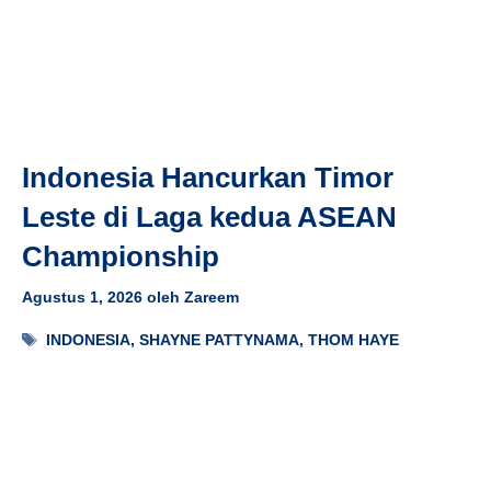
Indonesia Hancurkan Timor
Leste di Laga kedua ASEAN
Championship
Agustus 1, 2026
oleh
Zareem
Tag
INDONESIA
,
SHAYNE PATTYNAMA
,
THOM HAYE