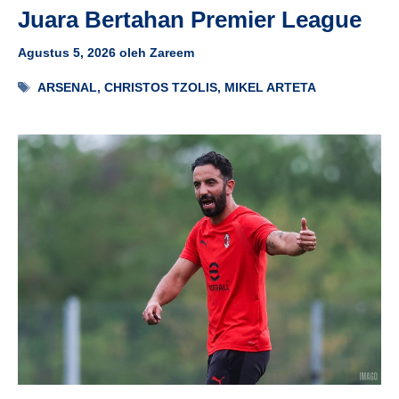
Juara Bertahan Premier League
Agustus 5, 2026
oleh
Zareem
Tag
ARSENAL
,
CHRISTOS TZOLIS
,
MIKEL ARTETA