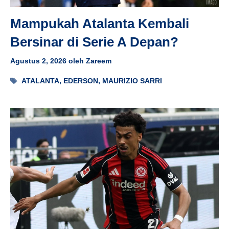
Mampukah Atalanta Kembali
Bersinar di Serie A Depan?
Agustus 2, 2026
oleh
Zareem
Tag
ATALANTA
,
EDERSON
,
MAURIZIO SARRI