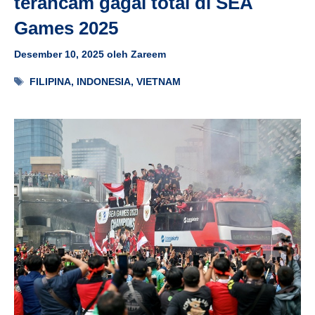
terancam gagal total di SEA
Games 2025
Desember 10, 2025
oleh
Zareem
Tag
FILIPINA
,
INDONESIA
,
VIETNAM