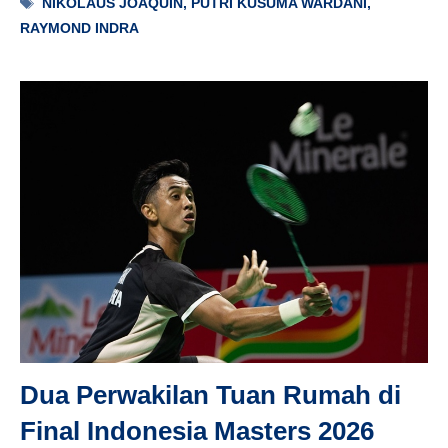
Tag
NIKOLAUS JOAQUIN
,
PUTRI KUSUMA WARDANI
,
RAYMOND INDRA
Dua Perwakilan Tuan Rumah di
Final Indonesia Masters 2026