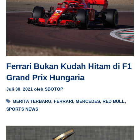
Ferrari Bukan Kudah Hitam di F1
Grand Prix Hungaria
Juli 30, 2021
oleh
SBOTOP
Tag
BERITA TERBARU
,
FERRARI
,
MERCEDES
,
RED BULL
,
SPORTS NEWS