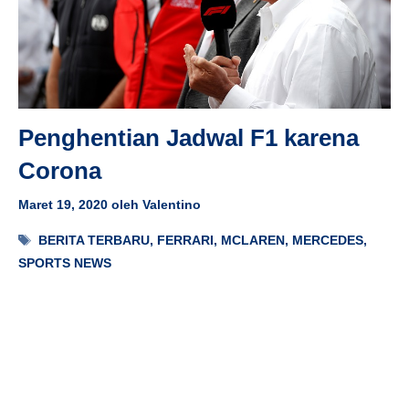
Penghentian Jadwal F1 karena
Corona
Maret 19, 2020
oleh
Valentino
Tag
BERITA TERBARU
,
FERRARI
,
MCLAREN
,
MERCEDES
,
SPORTS NEWS