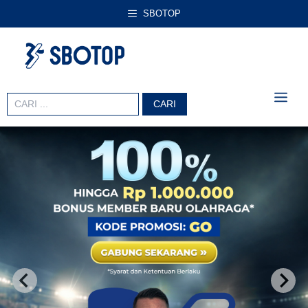
Langsung
SBOTOP
ke
isi
ME
Search
for: