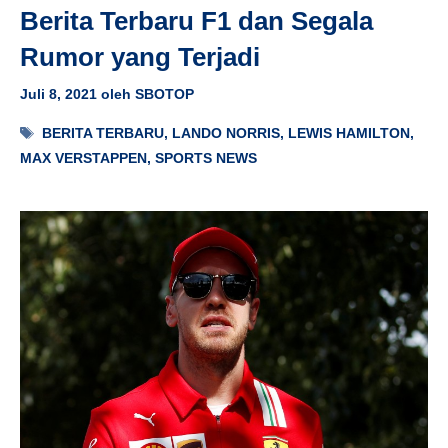
Berita Terbaru F1 dan Segala
Rumor yang Terjadi
Juli 8, 2021
oleh
SBOTOP
Tag
BERITA TERBARU
,
LANDO NORRIS
,
LEWIS HAMILTON
,
MAX VERSTAPPEN
,
SPORTS NEWS