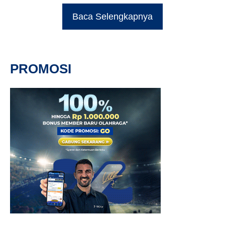
Baca Selengkapnya
PROMOSI