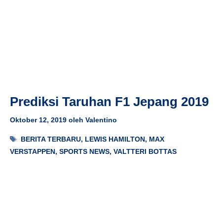
Prediksi Taruhan F1 Jepang 2019
Oktober 12, 2019
oleh
Valentino
Tag
BERITA TERBARU
,
LEWIS HAMILTON
,
MAX
VERSTAPPEN
,
SPORTS NEWS
,
VALTTERI BOTTAS