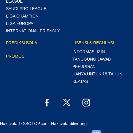
LEAGUE
SAUDI PRO LEAGUE
LIGA CHAMPION
LIGA EUROPA
INTERNATIONAL FRIENDLY
PREDIKSI BOLA
LISENSI & REGULASI
INFORMASI IZIN
PROMOSI
TANGGUNG JAWAB
PERJUDIAN
HANYA UNTUK 18 TAHUN
KEATAS
Hak cipta © SBOTOP.com. Hak cipta dilindungi.