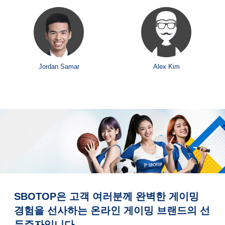
Jordan Samar
Alex Kim
SBOTOP은 고객 여러분께 완벽한 게이밍
경험을 선사하는 온라인 게이밍 브랜드의 선
두주자입니다.