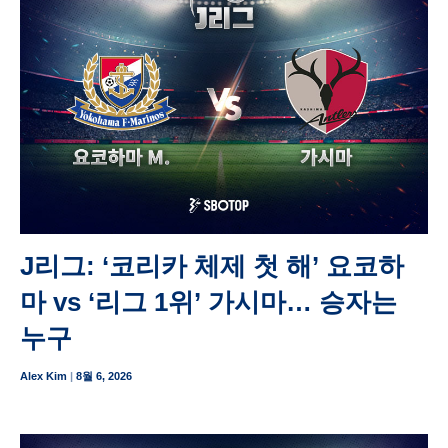
J리그: ‘코리카 체제 첫 해’ 요코하
마 vs ‘리그 1위’ 가시마… 승자는
누구
Alex Kim
|
8월 6, 2026