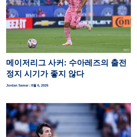
메이저리그 사커: 수아레즈의 출전
정지 시기가 좋지 않다
Jordan Samar
|
8월 6, 2026