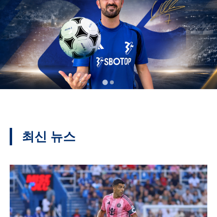
최신 뉴스