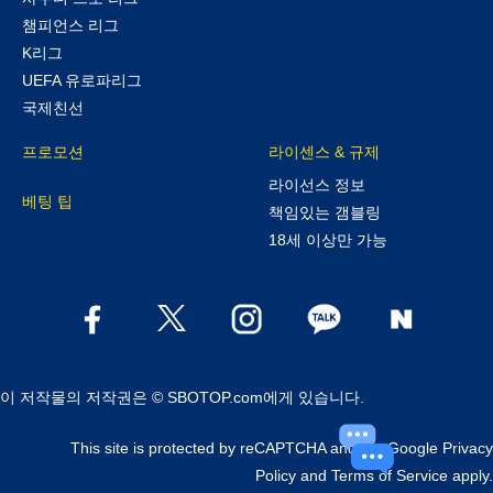
챔피언스 리그
K리그
UEFA 유로파리그
국제친선
프로모션
라이센스 & 규제
라이선스 정보
베팅 팁
책임있는 갬블링
18세 이상만 가능
이 저작물의 저작권은 © SBOTOP.com에게 있습니다.
This site is protected by reCAPTCHA and the Google
Privacy
Policy
and
Terms of Service
apply.