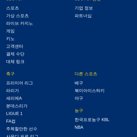
스포츠
기업 정보
가상 스포츠
파트너십
라이브 카지노
게임
키노
고객센터
결제 수단
대체 링크
축구
다른 스포츠
프리미어 리그
배구
라리가
북미아이스하키
세리에A
야구
분데스리가
농구
LIGUE 1
한국프로농구 KBL
FA컵
NBA
주목할만한 선수
사우디 프로 리그