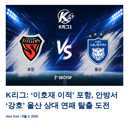
K리그: ‘이호재 이적’ 포항, 안방서
‘강호’ 울산 상대 연패 탈출 도전
Alex Kim
|
8월 4, 2026