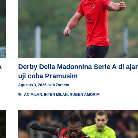
A
Derby Della Madonnina Serie A di aja
uji coba Pramusim
Agustus 3, 2026
oleh
Zareem
Tag
AC MILAN
,
INTER MILAN
,
RUBEN AMORIM