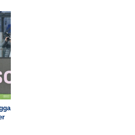
ngga
er