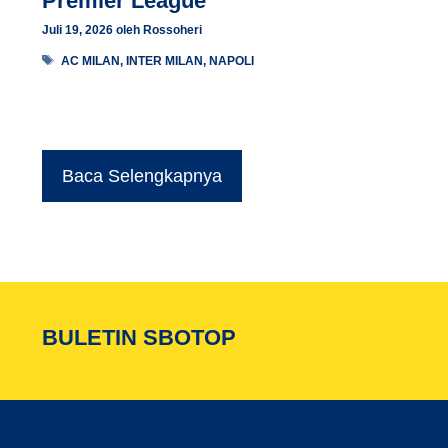
Premier League
Juli 19, 2026
oleh
Rossoheri
Tag
AC MILAN
,
INTER MILAN
,
NAPOLI
Baca Selengkapnya
BULETIN SBOTOP