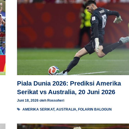
Piala Dunia 2026: Prediksi Amerika
Serikat vs Australia, 20 Juni 2026
Juni 18, 2026
oleh
Rossoheri
Tag
AMERIKA SERIKAT
,
AUSTRALIA
,
FOLARIN BALOGUN