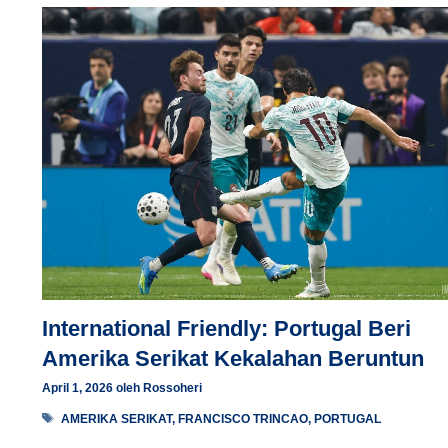
International Friendly: Portugal Beri
Amerika Serikat Kekalahan Beruntun
April 1, 2026
oleh
Rossoheri
Tag
AMERIKA SERIKAT
,
FRANCISCO TRINCAO
,
PORTUGAL