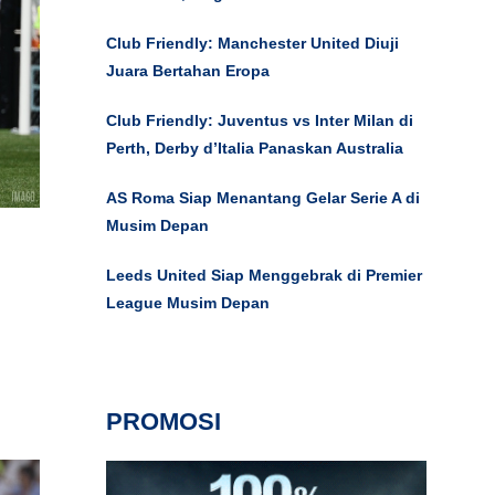
Club Friendly: Manchester United Diuji
Juara Bertahan Eropa
Club Friendly: Juventus vs Inter Milan di
Perth, Derby d’Italia Panaskan Australia
AS Roma Siap Menantang Gelar Serie A di
Musim Depan
Leeds United Siap Menggebrak di Premier
League Musim Depan
PROMOSI