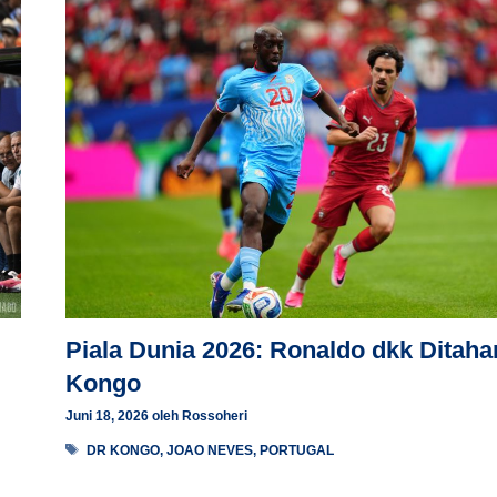
Piala Dunia 2026: Ronaldo dkk Ditaha
Kongo
Juni 18, 2026
oleh
Rossoheri
Tag
DR KONGO
,
JOAO NEVES
,
PORTUGAL