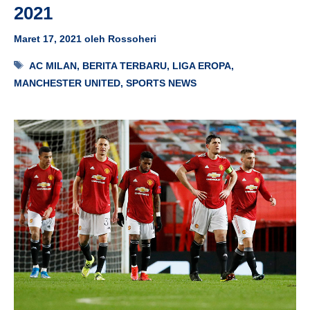
2021
Maret 17, 2021
oleh
Rossoheri
Tag
AC MILAN
,
BERITA TERBARU
,
LIGA EROPA
,
MANCHESTER UNITED
,
SPORTS NEWS