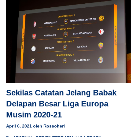
Sekilas Catatan Jelang Babak
Delapan Besar Liga Europa
Musim 2020-21
April 6, 2021
oleh
Rossoheri