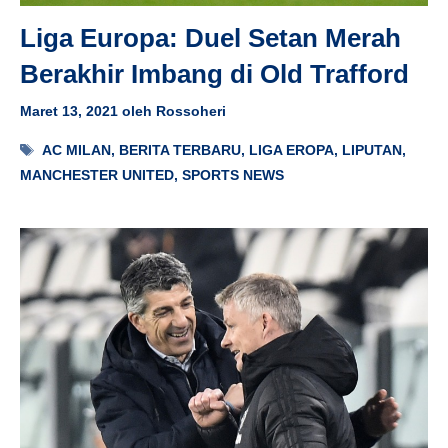
Liga Europa: Duel Setan Merah
Berakhir Imbang di Old Trafford
Maret 13, 2021
oleh
Rossoheri
Tag
AC MILAN
,
BERITA TERBARU
,
LIGA EROPA
,
LIPUTAN
,
MANCHESTER UNITED
,
SPORTS NEWS