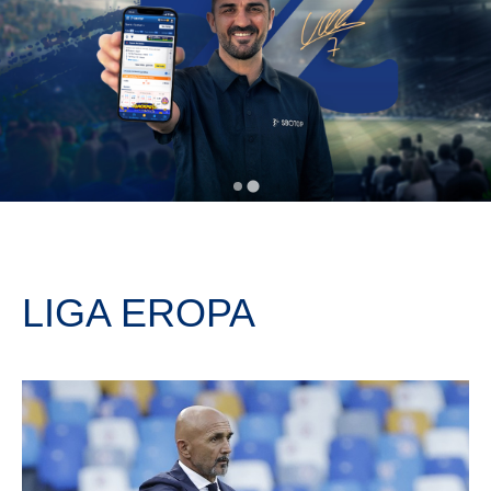
LIGA EROPA