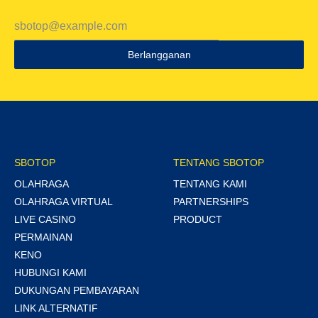
Berlangganan
SBOTOP
TENTANG SBOTOP
OLAHRAGA
TENTANG KAMI
OLAHRAGA VIRTUAL
PARTNERSHIPS
LIVE CASINO
PRODUCT
PERMAINAN
KENO
HUBUNGI KAMI
DUKUNGAN PEMBAYARAN
LINK ALTERNATIF