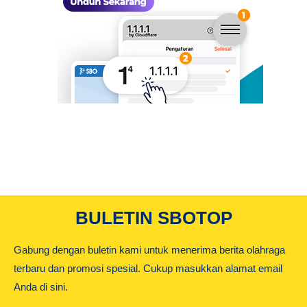
BULETIN SBOTOP
Gabung dengan buletin kami untuk menerima berita olahraga
terbaru dan promosi spesial. Cukup masukkan alamat email
Anda di sini.