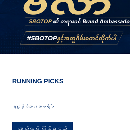
RUNNING PICKS
ရယူနိုင်သော ဒေတာမရှိပါ
နောက်ထပ် ကြည့်ရှုမည်