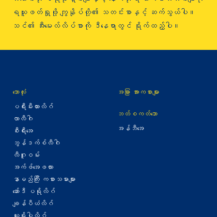
ရယူဖတ်ရှုဖို့ ကျွနိုပ်တို့၏ သတင်းစာနှင့် ဆက်သွယ်ပါ။
သင်၏ အီးမေးလ်လိပ်စာကို ဒီနေရာတွင် ရိုက်ထည့်ပါ။
ဘောလုံး
အခြား အားကစားများ
ပရီးမီးယားလိဂ်
ဘတ်စကတ်ဘော
လာလီဂါ
အန်ဘီအေ
စီးရီးအေ
ဘွန်ဒက်စ်လီဂါ
လီဂူးဝမ်း
အက်ဖ်အေဖလား
နာမည်ကြီး ကစားသမားများ
ဆော်ဒီ ပရိုလိဂ်
ချန်ပီယံလိဂ်
ယူရိုပါလိဂ်