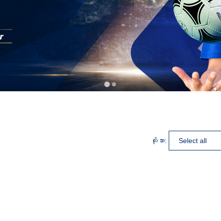
ထိုးသား: