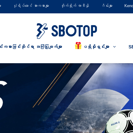
း
ပုံရိပ်ယောင် အားကစားများ
တိုက်ရိုက် ကာစီနို
ဂိမ်းများ
Ken
ပရိုမိုးရှင်းများ
င်းကစားခြင်းဆိုင်ရာ အကြံပြုချက်များ
S