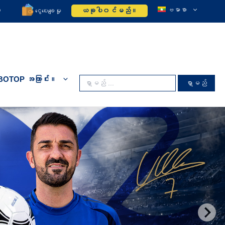
o
ဗမာစာ
ယခုပါ၀င်မည်။
ငွေပေးချေမှု
BOTOP အကြာင်း။
Search
for: