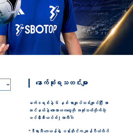
နောက်ဆုံးရသတင်းများ
မက်ဒရစ်နဲ့ ၆ နှစ် စာချုပ်သစ်ချုပ်ပြီး အာ
ဆင်နယ်နဲ့ ကောလာဟလတွေကို အဆုံးသတ်လိုက်တဲ့
ဗင်နီးစီးယပ်စ် | လာလီဂါ
“ဒီရာသီ ဘေယန်ရဲ့ ပန်းတိုင်က ချန်ပီယံလိဂ်