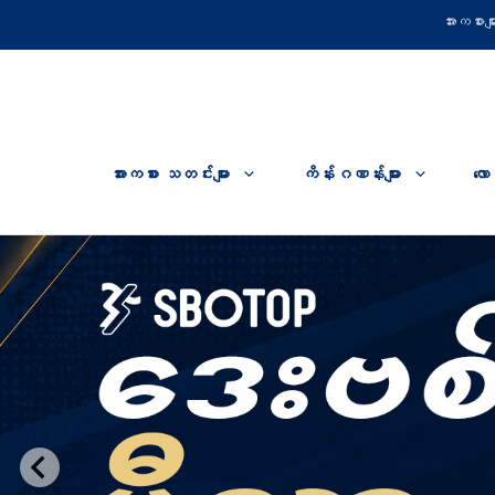
Skip
အားကစားမျာ
to
content
အားကစား သတင်းများ
ကိန်းဂဏန်းများ
လော