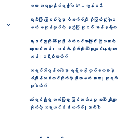
ဖလား အရယူနိုင်ရဖို့ပါပဲ” – ကွန်ပနီ
ရာသီကြို ခြေစမ်းပွဲမှာ ပီအက်စ်ဂျီ ဂိုးပြတ်ရှုံးခဲ့ပေ
မယ့် မတုန်လှုပ်တဲ့ နည်းပြ လူးဝစ် အန်နရီကေး
ရာဖင်ညာကို ခေါ်ယူဖို့ စိတ်ဝင်စားကြောင်း ပြသထားတဲ့
တော့တင်ဟမ်၊ ဂစ်ဘ်-ဝှိုက်ကို ခေါ်ယူချင်နေတဲ့ ဘေ
ယန် | ပရီးမီးယားလိဂ်
ထရပ်ဘ်ဇွန်စပေါမှာ ရရှိမယ့် လုပ်ခလစာနဲ့
စံချိန်သစ်တင်လိုက်တဲ့ မိုဟာမက် ဆာလာ | တူရကီ
စူပါလိဂ်
မော်ရင်ညိုရဲ့ တက်ကြွစွာ ပြင်ဆင်နေမှု အပေါ် ချီးကျူး
လိုက်တဲ့ ဘရာဟင်မ် ဒီးယက်ဇ် | လာလီဂါ