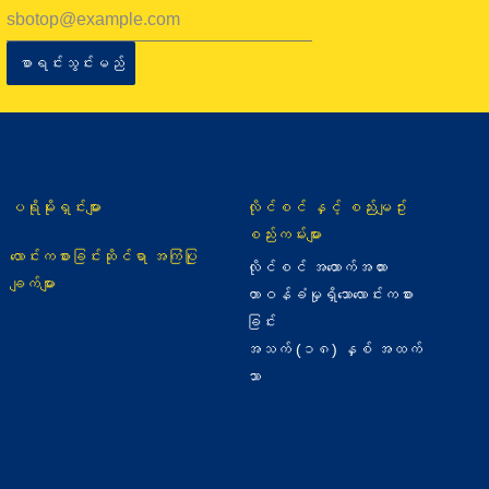
စာရင်းသွင်းမည်
ပရိုမိုးရှင်းများ
လိုင်စင် နှင့် စည်းမျဥ်း
စည်းကမ်းများ
လောင်းကစားခြင်းဆိုင်ရာ အကြံပြု
လိုင်စင် အထောက်အထား
ချက်များ
တာဝန်ခံမှုရှိသောလောင်းကစား
ခြင်း
အသက် (၁၈) နှစ် အထက်
သာ