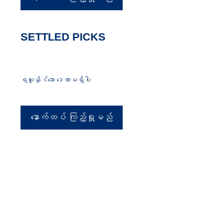
SETTLED PICKS
ရယူနိုင်သော ဒေတာမရှိပါ
နောက်ထပ် ကြည့်ရှုမည်