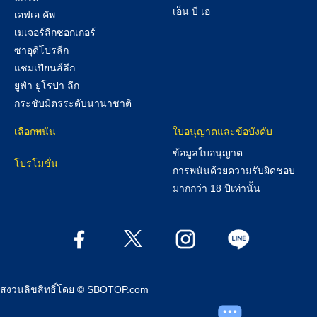
เอ็น บี เอ
เอฟเอ คัพ
เมเจอร์ลีกซอกเกอร์
ซาอุดิโปรลีก
แชมเปียนส์ลีก
ยูฟ่า ยูโรปา ลีก
กระชับมิตรระดับนานาชาติ
เลือกพนัน
ใบอนุญาตและข้อบังคับ
ข้อมูลใบอนุญาต
โปรโมชั่น
การพนันด้วยความรับผิดชอบ
มากกว่า 18 ปีเท่านั้น
สงวนลิขสิทธิ์โดย © SBOTOP.com