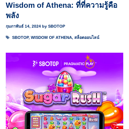
Wisdom of Athena: ที่ที่ความรู้คือ
พลัง
กุมภาพันธ์ 14, 2024
by
SBOTOP
Tags
SBOTOP
,
WISDOM OF ATHENA
,
สล็อตออนไลน์