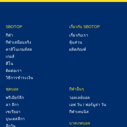
SBOTOP
เกี่ยวกับ SBOTOP
กีฬา
เกี่ยวกับเรา
กีฬาเสมือนจริง
หุ้นส่วน
คาสิโนเกมส์สด
ผลิตภัณฑ์
เกมส์
คีโน
ติดต่อเรา
วิธีการชำระเงิน
ฟุตบอล
กีฬาอื่นๆ
พรีเมียร์ลีก
วอลเลย์บอล
ลา ลีกา
เอฟ วัน / ฟอร์มูล่า วัน
เซเรียอา
กีฬาเทนนิส
บุนเดสลีกา
บาสเกตบอล
ลีกวัน