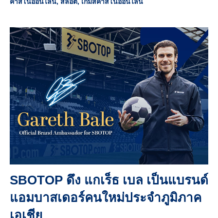
คาสิโนออนไลน์
,
สล็อต
,
เกมส์คาสิโนออนไลน์
SBOTOP ดึง แกเร็ธ เบล เป็นแบรนด์
แอมบาสเดอร์คนใหม่ประจำภูมิภาค
เอเชีย