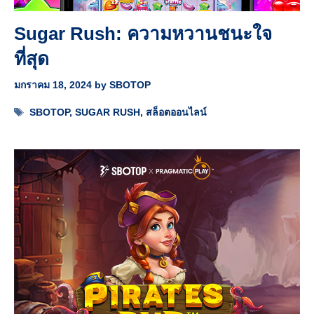
Sugar Rush: ความหวานชนะใจ
ที่สุด
มกราคม 18, 2024
by
SBOTOP
Tags
SBOTOP
,
SUGAR RUSH
,
สล็อตออนไลน์