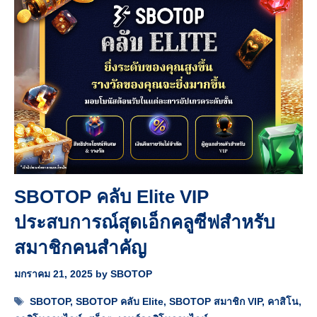
SBOTOP คลับ Elite VIP
ประสบการณ์สุดเอ็กคลูซีฟสำหรับ
สมาชิกคนสำคัญ
มกราคม 21, 2025
by
SBOTOP
Tags
SBOTOP
,
SBOTOP คลับ Elite
,
SBOTOP สมาชิก VIP
,
คาสิโน
,